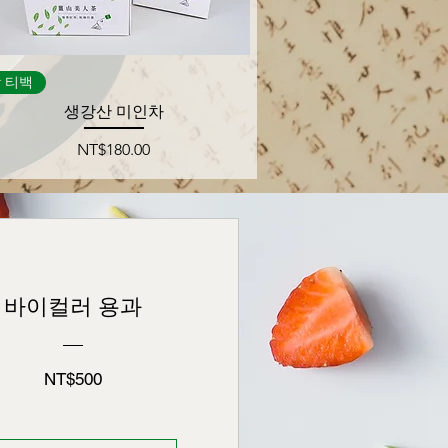
제품보기
 티백
생강산 미인차
가격
NT$180.00
바이컬러 용과
가
NT$500
격