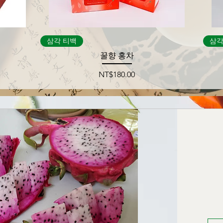
제품보기
삼각 티백
삼각
꿀향 홍차
가격
NT$180.00