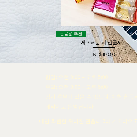
제품보기
선물용 추천
애프터눈 티 선물세트
가격
NT$380.00
평일: 오전 9:00 – 오후 5:00
주말: 오전 9:00 – 오후 6:00
임시 휴무가 있을 수 있으며, 체험 활동
예약제로 운영됩니다.
대만 화롄현 위리진 관음리 3리 가오랴오 