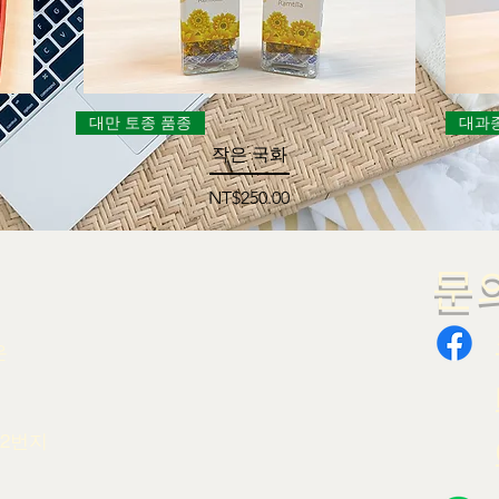
제품보기
대만 토종 품종
대과
작은 국화
가격
NT$250.00
문
은
72번지