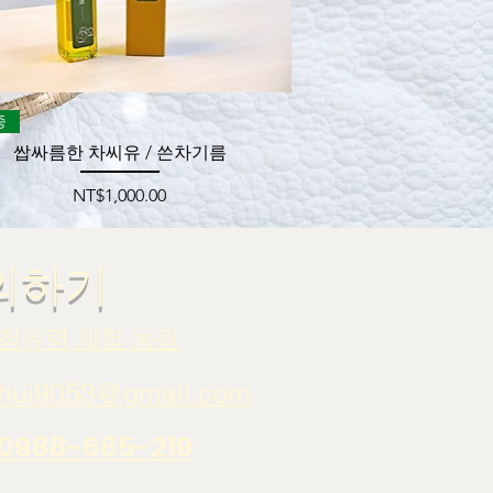
제품보기
종
쌉싸름한 차씨유 / 쓴차기름
가격
NT$1,000.00
의하기
청유령 체험 농원
hui9053@gmail.com
0988-685-219