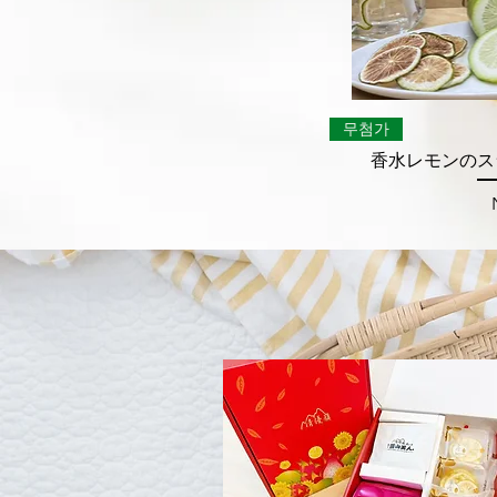
무첨가
香水レモンのスラ