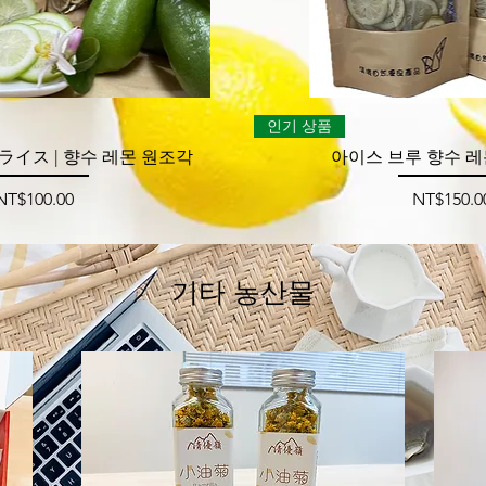
제품보기
제품보
인기 상품
イス | 향수 레몬 원조각
아이스 브루 향수 
가격
가격
NT$100.00
NT$150.0
기타 농산물