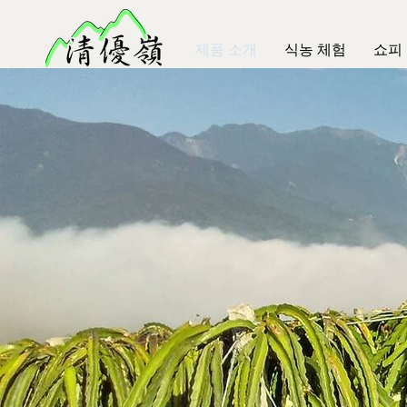
제품 소개
식농 체험
쇼피