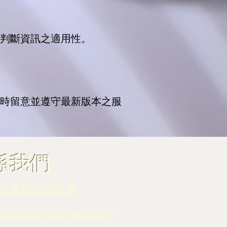
判斷資訊之適用性。
時留意並遵守最新版本之服
聯係我們
清優嶺體驗農園
hui9053@gmail.com