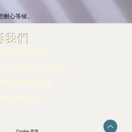
您耐心等候。
聯係我們
清優嶺體驗農園
hui9053@gmail.com
0988-685-219
​@nqt5831n
Cookie 政策