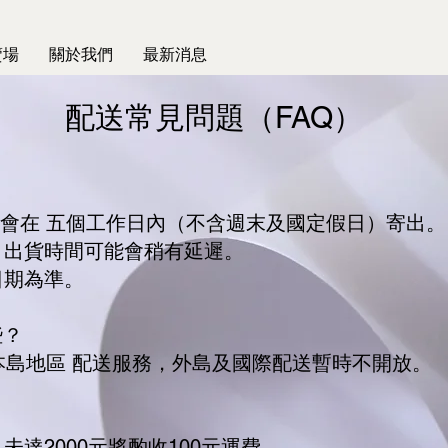
賣場
關於我們
最新消息
配送常見問題（FAQ）
？
，會在 五個工作日內（不含週末及國定假日）寄出。
貨時間可能會稍有延遲。
期為準。
些？
灣本島地區 配送服務，外島及國際配送暫時不開放。
；未達2000元將酌收100元運費。