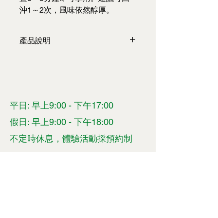
沖1～2次，風味依然醇厚。
產品說明
內容物：4公克/包*8包
有效期限：18個月
平日: 早上9:00 - 下午17:00
​​假日: 早上9:00 - 下午18:00
不定時休息，體驗活動採預約制
花蓮縣玉里鎮觀音里3鄰高寮72號
​聯係我們
清優嶺體驗農園