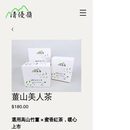
薑山美人茶
價
$180.00
格
選用高山竹薑 × 蜜香紅茶，暖心
上市