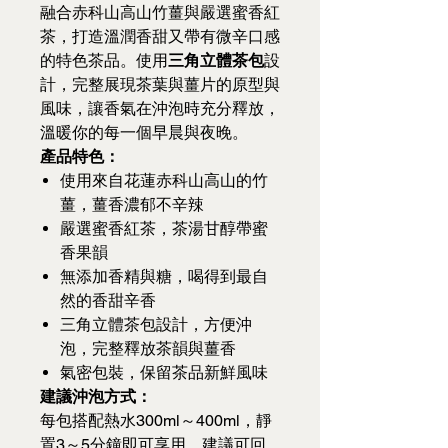
融合赤科山高山竹薑與嚴選蜜香紅
茶，打造溫潤香甜又帶有微辛口感
的特色茶品。使用
三角立體茶包
設
計，完整展現茶葉與薑片的原型與
風味，讓香氣在沖泡時充分釋放，
溫暖你的每一個早晨與夜晚。
產品特色：
使用來自花蓮赤科山高山的竹
薑，薑香濃郁不辛辣
嚴選蜜香紅茶，茶湯甘醇帶蜜
香果韻
無添加香精與糖，喝得到最自
然的香甜辛香
三角立體茶包設計，方便沖
泡，完整釋放茶韻與薑香
氣密包裝，保留茶品新鮮風味
建議沖泡方式：
每包搭配熱水300ml～400ml，靜
置3～5分鐘即可享用。建議可回