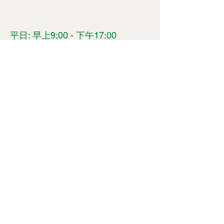
B、金萱清茶（150公克/盒）*2盒
C、蜜香紅茶（75公克/盒）*1盒+金萱
清茶（150公克/盒）*1盒
平日: 早上9:00 - 下午17:00
​​假日: 早上9:00 - 下午18:00
不定時休息，體驗活動採預約制
花蓮縣玉里鎮觀音里3鄰高寮72號
​聯係我們
清優嶺體驗農園
hui9053@gmail.com
0988-685-219
​@nqt5831n