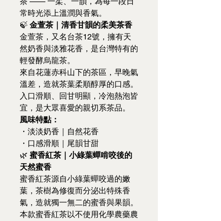
茶 —— 一柔、一韻，為每一段日
常時光添上溫潤與香氣。
🍃
金萱茶｜清香甘韻的柔美茶香
金萱茶，又名台茶12號，擁有天
然奶香與淡雅花香，是台灣特有的
輕發酵烏龍茶。
來自花蓮赤科山下的茶區，早晚氣
溫差，造就茶葉柔順醇厚的口感。
入口滑順、回甘明顯，冷泡熱泡皆
宜，是大眾喜愛的親切系茶品。
風味特點：
・淡淡奶香｜自然花香
・口感滑順｜尾韻甘甜
🌿
蜜香紅茶｜小綠葉蟬啃咬後的
天然蜜香
蜜香紅茶源自小綠葉蟬咬過的嫩
葉，茶樹為修復而分泌出特殊香
氣，造就獨一無二的蜜香與果韻。
本款蜜香紅茶以不使用化學農藥農