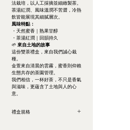
法栽培，以人工採摘並細緻製茶。
茶湯紅潤、風味溫潤不苦澀，冷熱
飲皆能展現其細膩層次。
風味特點：
・天然蜜香｜熟果甘醇
・茶湯紅潤｜回韻持久
🌱
來自土地的故事
這份雙茶禮盒，來自我們誠心栽
種。
金萱來自清晨的雲霧，蜜香則仰賴
生態共存的茶園管理。
我們相信，一杯好茶，不只是香氣
與滋味，更蘊含了土地與人的心
意。
禮盒規格
三款內容物可供選擇
A、蜜香紅茶（75公克/盒）*2盒