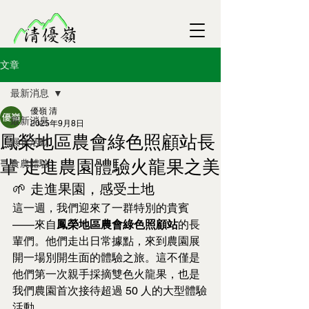
文章
最新消息
優嶺 清
最新消息
2025年9月8日
鳳榮地區農會綠色照顧站長
展售活動
輩 走進農園體驗火龍果之美
食農體驗
🌱 走進果園，感受土地
這一週，我們迎來了一群特別的貴賓
——來自
鳳榮地區農會綠色照顧站
的長
輩們。他們走出日常據點，來到農園展
開一場別開生面的體驗之旅。這不僅是
他們第一次親手採摘雙色火龍果，也是
我們農園首次接待超過 50 人的大型體驗
活動。