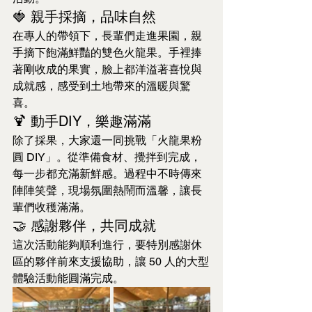
🍓 親手採摘，品味自然
在專人的帶領下，長輩們走進果園，親
手摘下飽滿鮮豔的雙色火龍果。手裡捧
著剛收成的果實，臉上都洋溢著喜悅與
成就感，感受到土地帶來的溫暖與驚
喜。
🍹 動手DIY，樂趣滿滿
除了採果，大家還一同挑戰「火龍果粉
圓 DIY」。從準備食材、攪拌到完成，
每一步都充滿新鮮感。過程中不時傳來
陣陣笑聲，現場氛圍熱鬧而溫馨，讓長
輩們收穫滿滿。
🤝 感謝夥伴，共同成就
這次活動能夠順利進行，要特別感謝休
區的夥伴前來支援協助，讓 50 人的大型
體驗活動能圓滿完成。