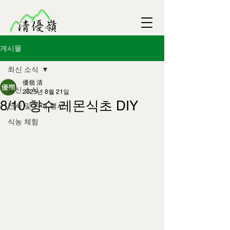
게시물
최신 소식
優嶺 清
최신 소식
2025년 8월 21일
8/10 향수 레몬식초 DIY
전시 및 판매 행사
식농 체험